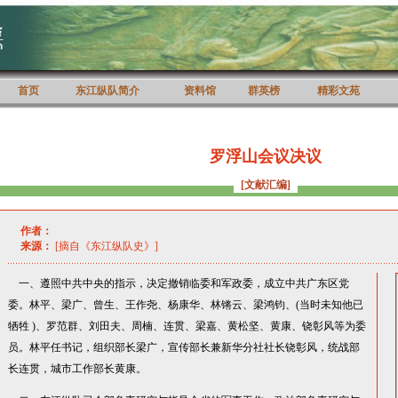
首页
东江纵队简介
资料馆
群英榜
精彩文苑
罗浮山会议决议
[文献汇编]
作者：
来源：
[摘自《东江纵队史》]
一、遵照中共中央的指示，决定撤销临委和军政委，成立中共广东区党
委。林平、梁广、曾生、王作尧、杨康华、林锵云、梁鸿钧、(当时未知他已
牺牲 )、罗范群、刘田夫、周楠、连贯、梁嘉、黄松坚、黄康、铙彰风等为委
员。林平任书记，组织部长梁广，宣传部长兼新华分社社长铙彰风，统战部
长连贯，城市工作部长黄康。