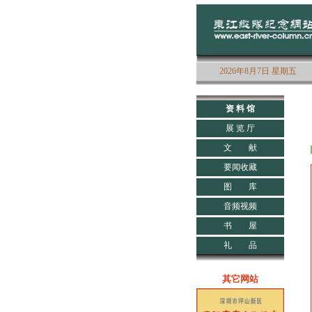
2026年8月7日 星期五
资 料 馆
展 览 厅
文 献
要闻收藏
图 库
音频视频
书 屋
礼 品
其它网站