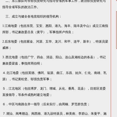
二、东江纵队司令部负责研究与指导全省的军事工作，政治部负责研究与
指导全省军队的政治工作。
三、成立与健全各地党组织的领导机构：
1.江南地委（包括东莞、宝安、惠阳、港九、海丰、陆丰及中山）成立江南指
挥部，书记兼政委吕良（黄宇），军事指挥卢伟良；
2.后东地委（包括紫金、河源、五华、龙川、和平、连平、新丰），特派员梁
威林；
3. 西北地委（包括广宁、四会、清远、阳山、连山及湘桂边的各县），书记
兼政委梁嘉，事指挥周伯明；
４.北江地委（包括英德、佛冈、翁源、曲江、乐昌、始兴、仁化、南雄、乳
源），书记黄松坚、邬强负责军事；
５．江北地区（包括博罗、龙门、增城、从化、番禺、花县），目前区党委
直接领导，等条件成熟时建立地委；
６．中区与南路合并一领导（后未实行，由周楠、罗范群负责；
７.潮汕、闽粤赣边、闽西南、港九设特派员，林美南、李碧山、朱曼平、施