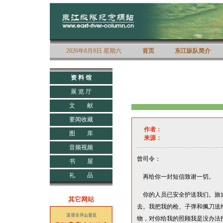
2026年8月8日 星期六
首页
东江纵队简介
资 料 馆
展 览 厅
文 献
要闻收藏
作者：
图 库
来源：
音频视频
曾司令：
书 屋
礼 品
再给你一封短信致谢一切。
你的人员已安全护送我们。旅
其它网站
去。我把我的枪、子弹和佩刀送
物，对你给我的照顾我是没办法